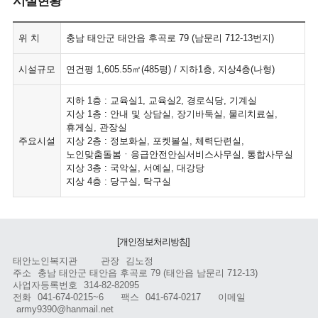
시설현황
위 치
충남 태안군 태안읍 후곡로 79 (남문리 712-13번지)
시설규모
연건평 1,605.55㎡(485평) / 지하1층, 지상4층(나형)
지하 1층 : 교육실1, 교육실2, 경로식당, 기계실
지상 1층 : 안내 및 상담실, 장기바둑실, 물리치료실,
휴게실, 관장실
주요시설
지상 2층 : 정보화실, 포켓볼실, 체력단련실,
노인맞춤돌봄ㆍ응급안전안심서비스사무실, 통합사무실
지상 3층 : 국악실, 서예실, 대강당
지상 4층 : 당구실, 탁구실
[개인정보처리방침]
태안노인복지관
관장
김노정
주소
충남 태안군 태안읍 후곡로 79 (태안읍 남문리 712-13)
사업자등록번호
314-82-82095
전화
041-674-0215~6
팩스
041-674-0217
이메일
army9390@hanmail.net