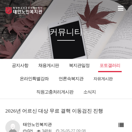
커뮤니티
공지사항
채용게시판
복지관일정
포토갤러리
온라인특별강좌
언론속복지관
자유게시판
직원고충처리게시판
소식지
2026년 어르신 대상 무료 결핵 이동검진 진행
태안노인복지관
0건
348회
26-05-27 09:08