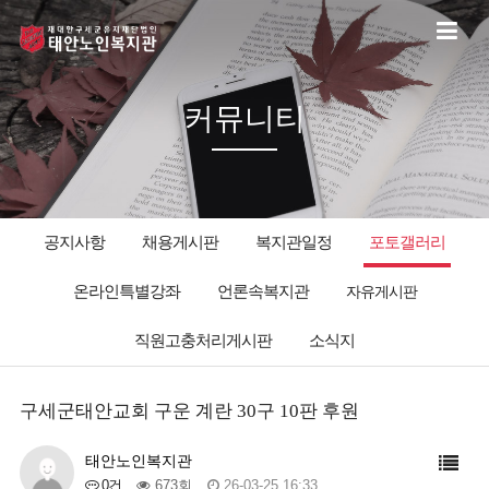
커뮤니티
공지사항
채용게시판
복지관일정
포토갤러리
온라인특별강좌
언론속복지관
자유게시판
직원고충처리게시판
소식지
구세군태안교회 구운 계란 30구 10판 후원
태안노인복지관
0건
673회
26-03-25 16:33