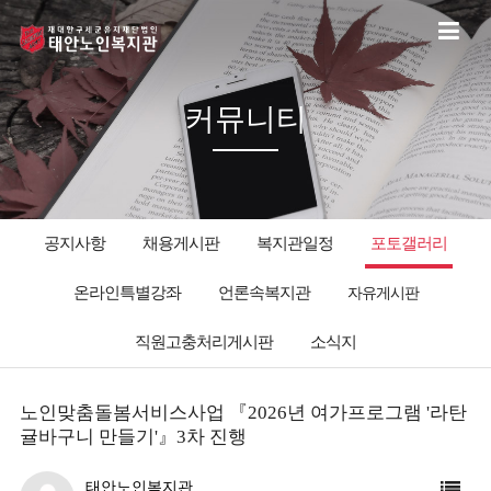
커뮤니티
공지사항
채용게시판
복지관일정
포토갤러리
온라인특별강좌
언론속복지관
자유게시판
직원고충처리게시판
소식지
노인맞춤돌봄서비스사업 『2026년 여가프로그램 '라탄
귤바구니 만들기'』3차 진행
태안노인복지관