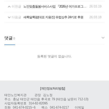
이전글
노인맞춤돌봄서비스사업 『2026년 여가프로그램 '라탄귤바구니 만들기'』4차 진행
26.03.19
다음글
새록달록팜(대표 지용진) 유럽상추 24키로 후원
26.03.18
댓글
0
등록된 댓글이 없습니다.
[개인정보처리방침]
태안노인복지관
관장
김노정
주소
충남 태안군 태안읍 후곡로 79 (태안읍 남문리 712-13)
사업자등록번호
314-82-82095
전화
041-674-0215~6
팩스
041-674-0217
이메일