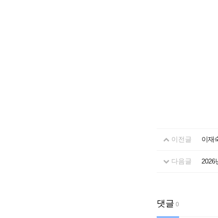
이전글
이재숙
다음글
202
댓글
0