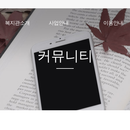
복지관소개
사업안내
이용안내
인사말
노년사회화교육사업
이용안내
법인소개
상담사업
실버학당시간표
기관개요
건강생활지원사업
식단표
커뮤니티
기관연혁
급식지원사업
이용수칙
조직및직원현황
저소득 재가노인 식사배달사업
찾아오시는길
지역자원개발사업
사회참여 및 권익증진사업
노인일자리 및 사회활동지원사업
노인맞춤돌봄서비스
응급안전안심서비스