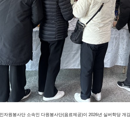
인자원봉사단 소속인 다원봉사단(음료제공)이 2026년 실버학당 개