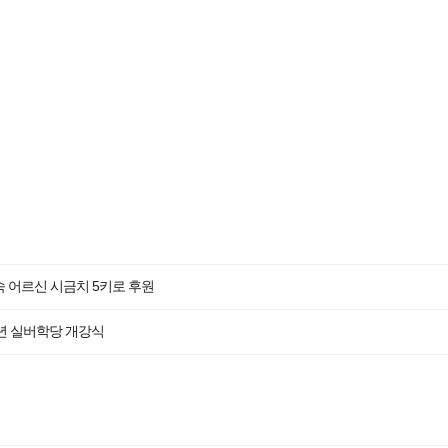
 어르신 시금치 5키로 후원
6년 실버학당 개강식