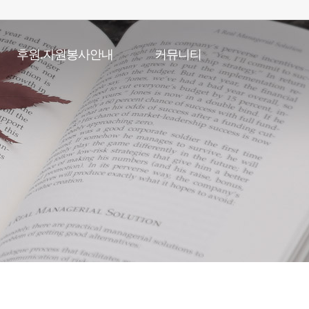
후원.자원봉사안내
커뮤니티
후원안내
공지사항
자원봉사안내
채용게시판
복지관일정
포토갤러리
온라인특별강좌
언론속복지관
자유게시판
직원고충처리게시판
소식지