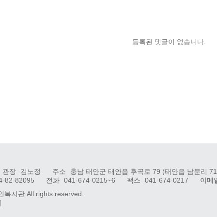
등록된 댓글이 없습니다.
관장
김노정
주소
충남 태안군 태안읍 후곡로 79 (태안읍 남문리 712
4-82-82095
전화
041-674-0215~6
팩스
041-674-0217
이메
인복지관
All rights reserved.
]