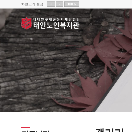
화면크기 설정
+
-
100%