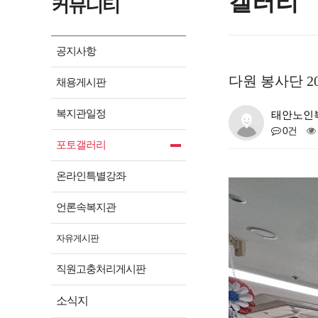
갤러리
커뮤니티
공지사항
다원 봉사단 2
채용게시판
복지관일정
태안노인
0건
포토갤러리
온라인특별강좌
언론속복지관
자유게시판
직원고충처리게시판
소식지