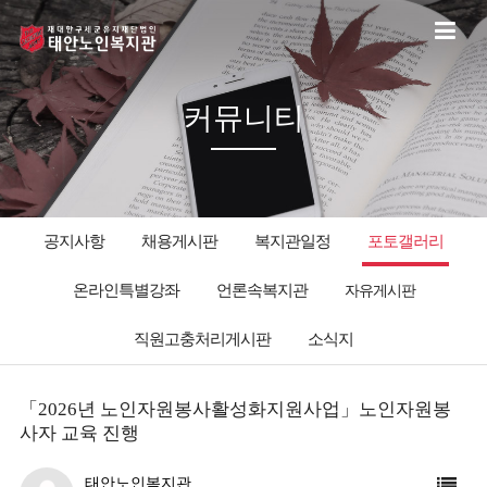
커뮤니티
공지사항
채용게시판
복지관일정
포토갤러리
온라인특별강좌
언론속복지관
자유게시판
직원고충처리게시판
소식지
「2026년 노인자원봉사활성화지원사업」노인자원봉
사자 교육 진행
태안노인복지관