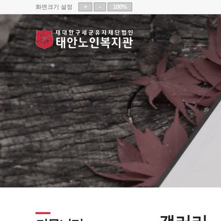
화면크기 설정
+
-
100%