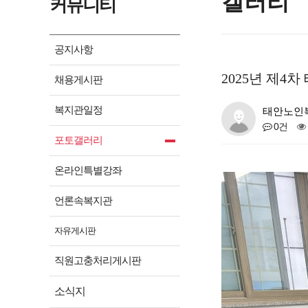
갤러리
커뮤니티
공지사항
2025년 제
채용게시판
복지관일정
태안노인
0건
포토갤러리
온라인특별강좌
언론속복지관
자유게시판
직원고충처리게시판
소식지