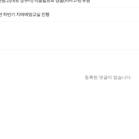
광고(대표 장규미) 작품발표회 경품(히터 2개) 후원
5년 하반기 치매예방교실 진행
등록된 댓글이 없습니다.