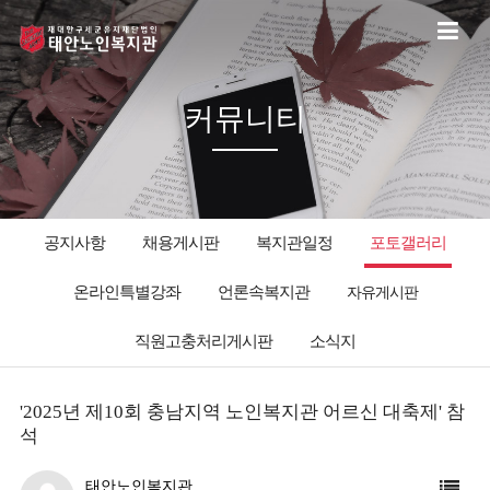
커뮤니티
공지사항
채용게시판
복지관일정
포토갤러리
온라인특별강좌
언론속복지관
자유게시판
직원고충처리게시판
소식지
'2025년 제10회 충남지역 노인복지관 어르신 대축제' 참
석
태안노인복지관