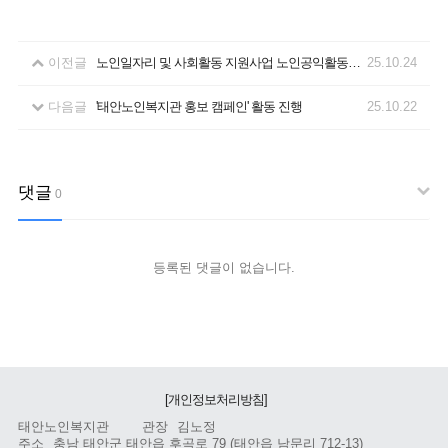
이전글
노인일자리 및 사회활동 지원사업 노인공익활동·복지관 이용 어르신 대상 2025년 건강안전교육 진행
25.10.24
다음글
'태안노인복지관 홍보 캠페인' 활동 진행
25.10.22
댓글
0
등록된 댓글이 없습니다.
[개인정보처리방침]
태안노인복지관
관장
김노정
주소
충남 태안군 태안읍 후곡로 79 (태안읍 남문리 712-13)