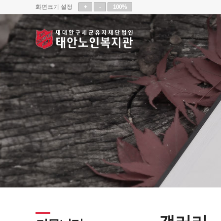
화면크기 설정
+
-
100%