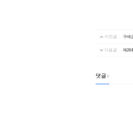
이전글
구세군
다음글
제26
댓글
0