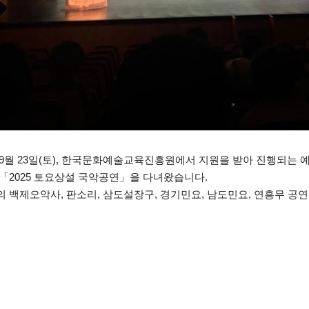
9월 23일(토), 한국문화예술교육진흥원에서 지원을 받아 진행되는
2025 토요상설 국악공연」을 다녀왔습니다.
백제오악사, 판소리, 삼도설장구, 경기민요, 남도민요, 연흥무 공