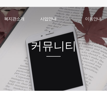
복지관소개
사업안내
이용안내
인사말
노년사회화교육사업
이용안내
법인소개
상담사업
실버학당시간표
기관개요
건강생활지원사업
식단표
커뮤니티
기관연혁
급식지원사업
이용수칙
조직및직원현황
저소득 재가노인 식사배달사업
찾아오시는길
지역자원개발사업
사회참여 및 권익증진사업
노인일자리 및 사회활동지원사업
노인맞춤돌봄서비스
응급안전안심서비스