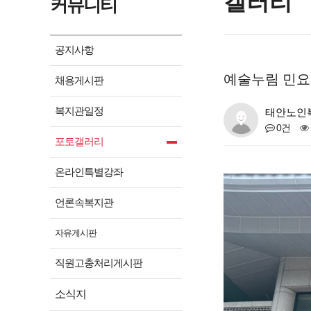
갤러리
커뮤니티
공지사항
예술누림 민요
채용게시판
복지관일정
태안노인
0건
포토갤러리
온라인특별강좌
언론속복지관
자유게시판
직원고충처리게시판
소식지