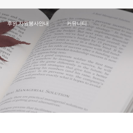
후원.자원봉사안내
커뮤니티
후원안내
공지사항
자원봉사안내
채용게시판
복지관일정
포토갤러리
온라인특별강좌
언론속복지관
자유게시판
직원고충처리게시판
소식지