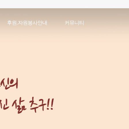
후원.자원봉사안내
커뮤니티
후원안내
공지사항
자원봉사안내
채용게시판
복지관일정
포토갤러리
온라인특별강좌
언론속복지관
자유게시판
직원고충처리게시판
소식지