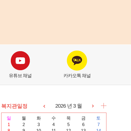
유튜브 채널
카카오톡 채널
2026 년 3 월
복지관일정
일
월
화
수
목
금
토
1
2
3
4
5
6
7
8
9
10
11
12
13
14