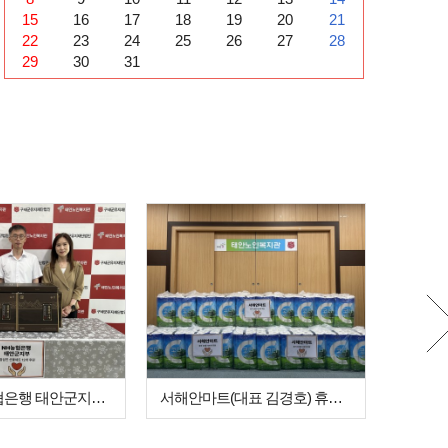
15
16
17
18
19
20
21
22
23
24
25
26
27
28
29
30
31
엔에이치농협은행 태안군지부(지부장 이동수)…
서해안마트(대표 김경호) 휴지 30롤 10…