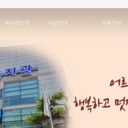
복지관소개
사업안내
이용안내
인사말
노년사회화교육사업
이용안내
법인소개
상담사업
실버학당시간표
기관개요
건강생활지원사업
식단표
기관연혁
급식지원사업
이용수칙
조직및직원현황
저소득 재가노인 식사배달사업
찾아오시는길
지역자원개발사업
사회참여 및 권익증진사업
노인일자리 및 사회활동지원사업
노인맞춤돌봄서비스
응급안전안심서비스