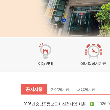
이용안내
실버학당시간표
공지사항
자유게시판
채용게시판
2026년 충남공동모금회 신청사업 '회춘…
2026-0
H