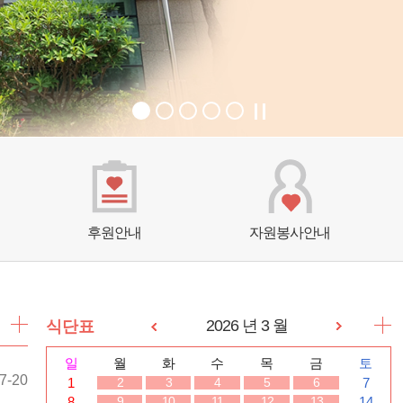
후원안내
자원봉사안내
2026 년 3 월
식단표
일
월
화
수
목
금
토
7-20
1
7
2
3
4
5
6
8
14
9
10
11
12
13