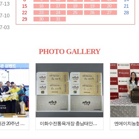
7-13
15
21
16
17
18
19
20
22
28
23
24
25
26
27
7-10
29
30
31
7-03
PHOTO GALLERY
태안노인복지관 개관 20주년 기념식 및 청…
이화수전통육개장 충남태안점(대표 박중호) …